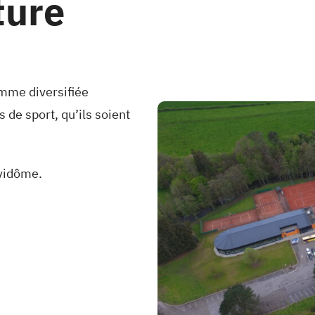
ture
amme diversifiée
s de sport, qu’ils soient
uvidôme.